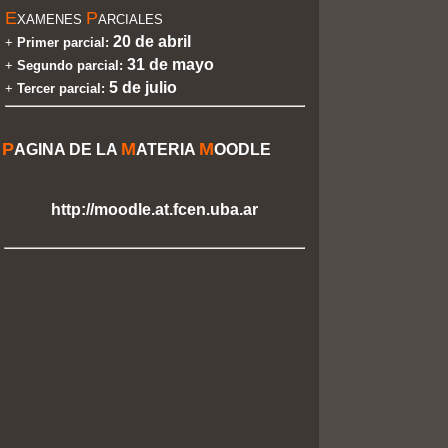
E
P
XAMENES
ARCIALES
20 de
abril
+
Primer parcial:
31 de mayo
+
Segundo parcial:
5 de julio
+
Tercer parcial:
P
M
M
AGINA DE LA
ATERIA
OODLE
http://moodle.at.fcen.uba.ar