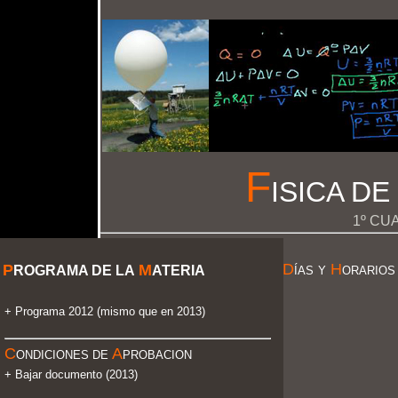
F
ISICA DE
1º CU
D
H
P
M
ROGRAMA DE LA
ATERIA
ÍAS
Y
ORARIOS
+
Programa 2012 (mismo que en 2013)
C
A
ONDICIONES DE
PROBACION
+
Bajar documento (2013)